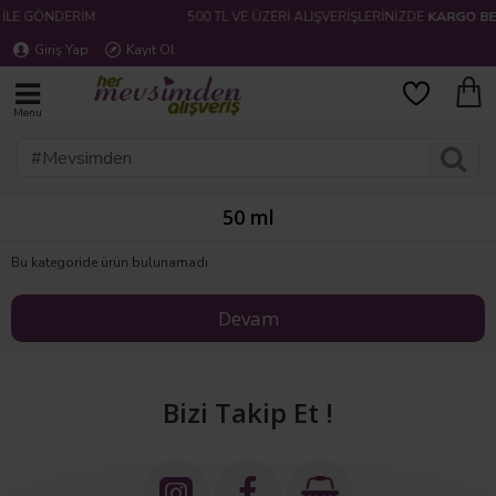
LE GÖNDERİM
500 TL VE ÜZERİ ALIŞVERİŞLERİNİZDE
KARGO BED
Giriş Yap
Kayıt Ol
50 ml
Bu kategoride ürün bulunamadı.
Devam
Bizi Takip Et !