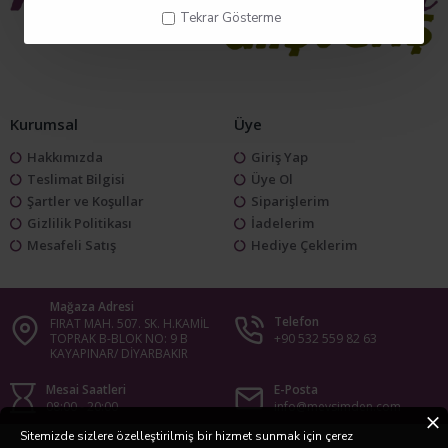
Tekrar Gösterme
Kurumsal
Üye
Hakkımızda
Giriş Yap
Teslimat Bilgisi
Üye Ol
Şartler ve Koşullar
Siparişlerim
Gizlilik Politikası
İadelerim
Mesafeli Satış
Hediye Çeklerim
Mağaza Adresi
Telefon
FIRAT MAH. 507. SK. H.KAMİL
TOPRAK B-BLOK NO: 9 B
+90 532 559 82 63
KAYAPINAR/ DİYARBAKIR
Mesai Saatleri
E-Posta
08:00 - 20:00
info@mevsimden.com
Sitemizde sizlere özelleştirilmiş bir hizmet sunmak için çerez