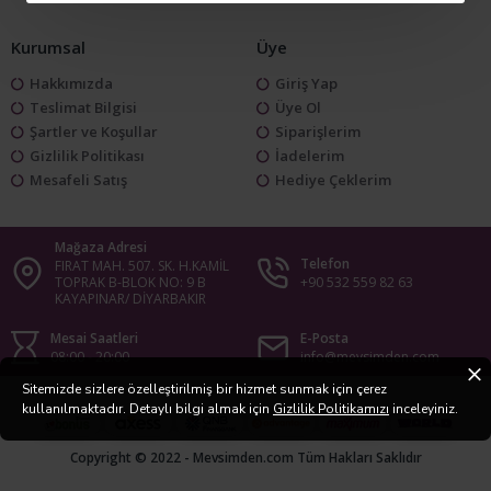
Kurumsal
Üye
Hakkımızda
Giriş Yap
Teslimat Bilgisi
Üye Ol
Şartler ve Koşullar
Siparişlerim
Gizlilik Politikası
İadelerim
Mesafeli Satış
Hediye Çeklerim
Mağaza Adresi
Telefon
FIRAT MAH. 507. SK. H.KAMİL
TOPRAK B-BLOK NO: 9 B
+90 532 559 82 63
KAYAPINAR/ DİYARBAKIR
Mesai Saatleri
E-Posta
08:00 - 20:00
info@mevsimden.com
Sitemizde sizlere özelleştirilmiş bir hizmet sunmak için çerez
kullanılmaktadır. Detaylı bilgi almak için
Gizlilik Politikamızı
inceleyiniz.
Copyright © 2022 - Mevsimden.com Tüm Hakları Saklıdır