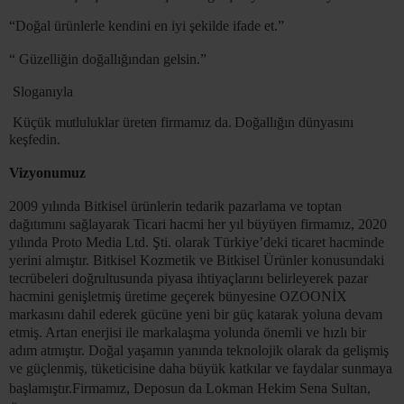
“Doğal ürünlerle kendini en iyi şekilde ifade et.”
“ Güzelliğin doğallığından gelsin.”
Sloganıyla
Küçük mutluluklar üreten firmamız da.
Doğallığın dünyasını
keşfedin.
Vizyonumuz
2009 yılında Bitkisel ürünlerin tedarik pazarlama ve toptan
dağıtımını sağlayarak
Ticari
hacmi her yıl büyüyen firmamız, 2020
yılında Proto Media Ltd. Şti. olarak Türkiye’deki ticaret hacminde
yerini almıştır. Bitkisel Kozmetik ve Bitkisel Ürünler konusundaki
tecrübeleri doğrultusunda piyasa ihtiyaçlarını belirleyerek pazar
hacmini genişletmiş üretime geçerek bünyesine OZOONİX
markasını dahil ederek gücüne yeni bir güç katarak yoluna devam
etmiş. Artan enerjisi ile markalaşma yolunda önemli ve hızlı bir
adım atmıştır. Doğal yaşamın yanında teknolojik olarak da gelişmiş
ve güçlenmiş, tüketicisine daha büyük katkılar ve faydalar sunmaya
başlamıştır.
Firmamız, Deposun da Lokman Hekim Sena Sultan,