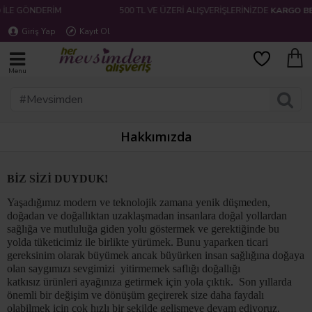
LE GÖNDERİM
500 TL VE ÜZERİ ALIŞVERİŞLERİNİZDE
KARGO BED
Giriş Yap
Kayıt Ol
Hakkımızda
BİZ SİZİ DUYDUK!
Yaşadığımız modern ve teknolojik zamana yenik düşmeden,
doğadan ve doğallıktan uzaklaşmadan insanlara doğal yollardan
sağlığa ve mutluluğa giden yolu göstermek ve gerektiğinde bu
yolda tüketicimiz ile birlikte yürümek. Bunu yaparken ticari
gereksinim olarak büyümek ancak büyürken insan sağlığına doğaya
olan saygımızı sevgimizi yitirmemek
saflığı doğallığı
katkısız ürünleri ayağınıza getirmek için yola çıktık. Son yıllarda
önemli bir değişim ve dönüşüm geçirerek size daha faydalı
olabilmek için çok hızlı bir şekilde gelişmeye devam ediyoruz.