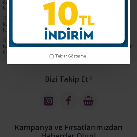
daha geniş ağa sahip olmayı ve Türkiye ekonominisine katkıda
bulunmayı bir borç olarak görmektedir.
Her geçen yıl büyüyen firmamızın ticaret ağını da geliştirerek
kurumsallaşmaya doğru büyük adımlar atmak en büyük
hedeflerindendir.
Hedefimiz (Koşulsuz müşteri memnuniyetini ve güveni ön planda
tutarak insan sağlığına yararlı, yüksek kalite standartlarında ürünler
üretmek.)
Tekrar Gösterme
Bizi Takip Et !
Kampanya ve Fırsatlarımızdan
Haberdar Olun!