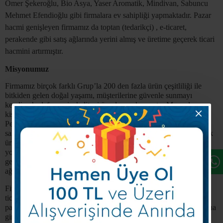
Ömer Şekeroğlu, Bio Asya, Yaser Aromatik, Mindivan, Sabuncu
Mehmet Efendioğlu gibi firmalara ev sahipliği yapmaktadır.
Pazar
hacmi genişleyen firmamız da toptan (tedarikçi) , e-ticaret,
perakende gibi satış ağlarında yerini almış ve üretime geçerek ticari
hacmini artırmıştır.
Misyonumuz
Firmamız
birçok farklı Grup’la 200 den fazla ürün çeşitliliği ile
bitkiden gelen doğal yaşamı, müşterilerine güvenle sunmayı
kendine hedef seçmiş, kaliteyi ön plana çıkarmıştır. Macunlar,
kişisel bakım ve Kozmetik Ürünleri, Şampuanlar, Bitkisel Çaylar,
Pekmezler ve Bitkisel Yağlar, Doğal Fermente Sirkeler, Bitkisel
sabunlar, Bitkisel kremler gibi ürünlerin yanı sıra üretime geçerek
ürün yelpazesini çeşitlendirmiş, iç pazarda olduğu gibi dış ticaret
yolunda da hızlı adımlar atmayı hedeflemiştir. 2022 yılı ile üretime
geçtiği ürünle Türkiye genelinde yeni bayilikler de vererek bayii
ağını artırmayı hedeflemiştir.
Firmamız bulunduğu bölge de tedarikçi perakende e-Ticaret gibi
ticari faaliyet göstermekle kalmayıp Üretimde olduğu ve marka
patentinin kendisine olan Ozoonix le Türkiye ve Dünya piyasasına
giriş yapmayı planlamaktadır. Bünyesine İhracatı da dahil ederek