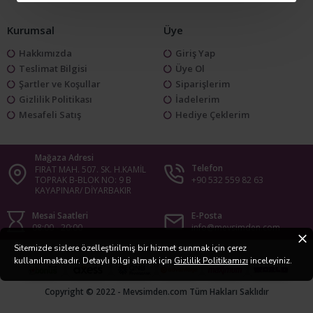
Kurumsal
Üye
Hakkımızda
Giriş Yap
Teslimat Bilgisi
Üye Ol
Şartler ve Koşullar
Siparişlerim
Gizlilik Politikası
İadelerim
Mesafeli Satış
Hediye Çeklerim
Mağaza Adresi
Telefon
FIRAT MAH. 507. SK. H.KAMİL
TOPRAK B-BLOK NO: 9 B
+90 532 559 82 63
KAYAPINAR/ DİYARBAKIR
Mesai Saatleri
E-Posta
08:00 - 20:00
info@mevsimden.com
Sitemizde sizlere özelleştirilmiş bir hizmet sunmak için çerez
kullanılmaktadır. Detaylı bilgi almak için
Gizlilik Politikamızı
inceleyiniz.
Copyright © 2022 - Mevsimden.com Tüm Hakları Saklıdır