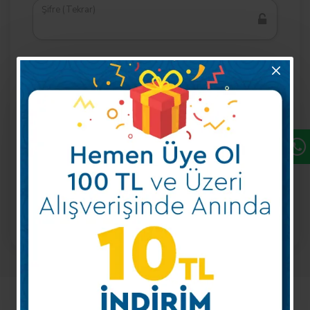
Şifre (Tekrar)
Kullanım Koşulları Sözleşmesini Onaylıyorum
Hesap Oluştur
Zaten kayıtlı üyemisiniz?
Giriş Yap