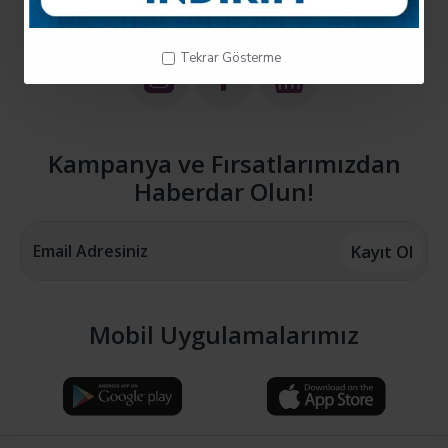
Bizi Takip Et !
Tekrar Gösterme
Kampanya ve Fırsatlarımızdan
Haberdar Olun!
Kayıt Ol
Mobil Uygulamalarımız