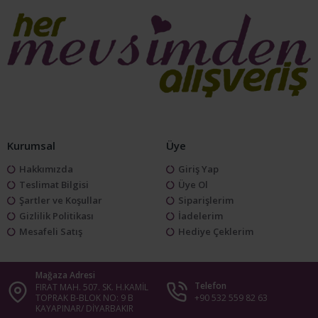
Kurumsal
Üye
Hakkımızda
Giriş Yap
Teslimat Bilgisi
Üye Ol
Şartler ve Koşullar
Siparişlerim
Gizlilik Politikası
İadelerim
Mesafeli Satış
Hediye Çeklerim
Mağaza Adresi
Telefon
FIRAT MAH. 507. SK. H.KAMİL
TOPRAK B-BLOK NO: 9 B
+90 532 559 82 63
KAYAPINAR/ DİYARBAKIR