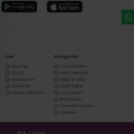
Üye
Kategoriler
Giriş Yap
Form Ürünleri
Üye Ol
Gıda Takviyesi
Siparişlerim
Doğal Ürünler
İadelerim
Doğal Yağlar
Hediye Çeklerim
Arı Ürünleri
Bitki Çayları
Kozmetik Ürünler
Sabunlar
E-Posta