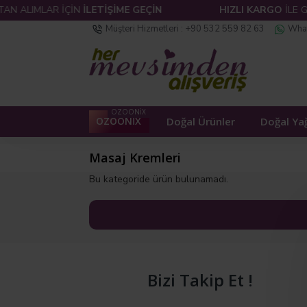
 ALIMLAR İÇİN
İLETİŞİME GEÇİN
HIZLI KARGO
İLE GÖ
Müşteri Hizmetleri : +90 532 559 82 63
What
OZOONİX
Doğal Ürünler
Doğal Yağ
OZOONİX
Masaj Kremleri
Bu kategoride ürün bulunamadı.
Bizi Takip Et !