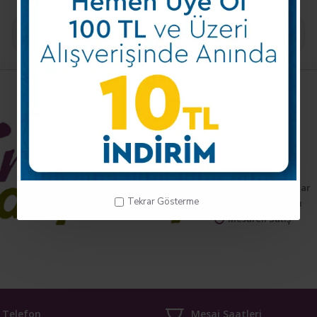
Kayıt Ol
Kurumsal
Hakkımızda
Teslimat Bilgisi
Şartler ve Koşullar
Tekrar Gösterme
Gizlilik Politikası
Mesafeli Satış
Telefon
Mesai Saatleri