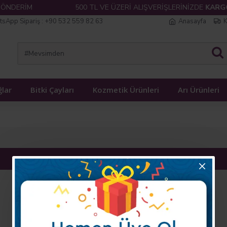
NDERİM
500 TL VE ÜZERİ ALIŞVERİŞLERİNİZDE
KARGO 
sApp Sipariş : +90 532 559 82 63
Anasayfa
K
lar
Bitki Çayları
Kozmetik Ürünleri
Arı Ürünleri
Devam
Kampanya ve Fırsatlarımızdan
Haberdar Olun!