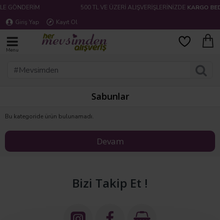
LE GÖNDERİM
500 TL VE ÜZERİ ALIŞVERİŞLERİNİZDE
KARGO BED
Giriş Yap
Kayıt Ol
Sabunlar
Bu kategoride ürün bulunamadı.
Devam
Bizi Takip Et !