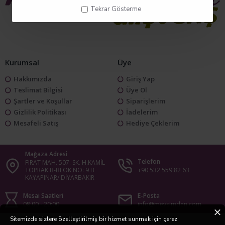
Tekrar Gösterme
Kurumsal
Üye
Hakkımızda
Giriş Yap
Teslimat Bilgisi
Üye Ol
Şartler ve Koşullar
Siparişlerim
Gizlilik Politikası
İadelerim
Mesafeli Satış
Hediye Çeklerim
Mağaza Adresi
Telefon
FIRAT MAH. 507. SK. H.KAMİL
TOPRAK B-BLOK NO: 9 B
+90 532 559 82 63
KAYAPINAR/ DİYARBAKIR
Mesai Saatleri
E-Posta
08:00 - 20:00
info@mevsimden.com
Sitemizde sizlere özelleştirilmiş bir hizmet sunmak için çerez